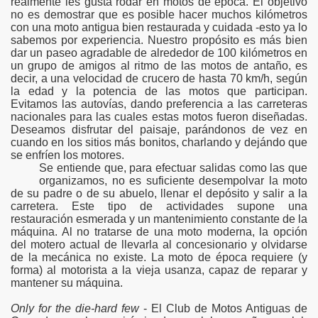
realmente les gusta rodar en motos de época. El objetivo
no es demostrar que es posible hacer muchos kilómetros
con una moto antigua bien restaurada y cuidada -esto ya lo
sabemos por experiencia. Nuestro propósito es más bien
dar un paseo agradable de alrededor de 100 kilómetros en
un grupo de amigos al ritmo de las motos de antaño, es
decir, a una velocidad de crucero de hasta 70 km/h, según
la edad y la potencia de las motos que participan.
Evitamos las autovías, dando preferencia a las carreteras
nacionales para las cuales estas motos fueron diseñadas.
Deseamos disfrutar del paisaje, parándonos de vez en
cuando en los sitios más bonitos, charlando y dejándo que
se enfríen los motores.
Se entiende que, para efectuar salidas como las que
organizamos, no es suficiente desempolvar la moto
de su padre o de su abuelo, llenar el depósito y salir a la
carretera. Este tipo de actividades supone una
restauración esmerada y un mantenimiento constante de la
máquina. Al no tratarse de una moto moderna, la opción
del motero actual de llevarla al concesionario y olvidarse
de la mecánica no existe. La moto de época requiere (y
forma) al motorista a la vieja usanza, capaz de reparar y
mantener su máquina.
Only for the die-hard few
- El Club de Motos Antiguas de