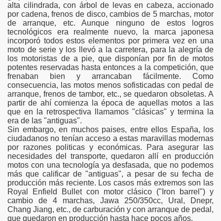
alta cilindrada, con árbol de levas en cabeza, accionado
por cadena, frenos de disco, cambios de 5 marchas, motor
de arranque, etc. Aunque ninguno de estos logros
tecnológicos era realmente nuevo, la marca japonesa
incorporó todos estos elementos por primera vez en una
moto de serie y los llevó a la carretera, para la alegría de
los motoristas de a pie, que disponían por fin de motos
potentes reservadas hasta entonces a la competición, que
frenaban bien y arrancaban fácilmente. Como
consecuencia, las motos menos sofisticadas con pedal de
arranque, frenos de tambor, etc., se quedaron obsoletas. A
partir de ahí comienza la época de aquellas motos a las
que en la retrospectiva llamamos "clásicas" y termina la
era de las "antiguas".
Sin embargo, en muchos paises, entre ellos España, los
ciudadanos no tenían acceso a estas maravillas modernas
por razones politicas y económicas. Para asegurar las
necesidades del transporte, quedaron allí en producción
motos con una tecnología ya desfasada, que no podemos
más que calificar de "antiguas", a pesar de su fecha de
producción más reciente. Los casos más extremos son las
Royal Enfield Bullet con motor clásico ("Iron barrel") y
cambio de 4 marchas, Jawa 250/350cc, Ural, Dnepr,
Chang Jiang, etc., de carburación y con arranque de pedal,
que quedaron en producción hasta hace pocos años.